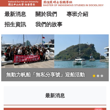
跳
到
最新消息
關於我們
專班介紹
主
要
招生資訊
我們的故事
內
容
區
塊
無動力帆船「無私分享號」迎船活動
最新消息