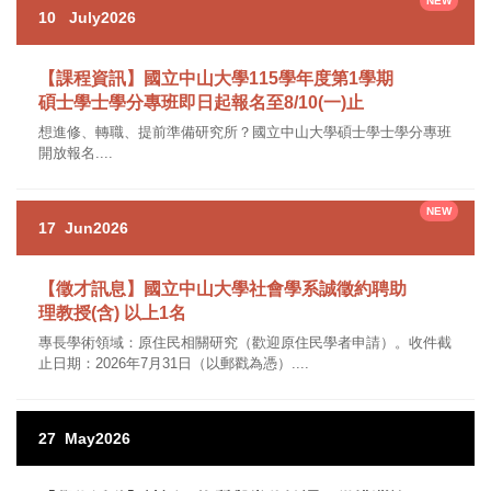
10
July
2026
【課程資訊】國立中山大學115學年度第1學期
碩士學士學分專班即日起報名至8/10(一)止
想進修、轉職、提前準備研究所？國立中山大學碩士學士學分專班
開放報名....
17
Jun
2026
【徵才訊息】國立中山大學社會學系誠徵約聘助
理教授(含) 以上1名
專長學術領域：原住民相關研究（歡迎原住民學者申請）。收件截
止日期：2026年7月31日（以郵戳為憑）....
27
May
2026