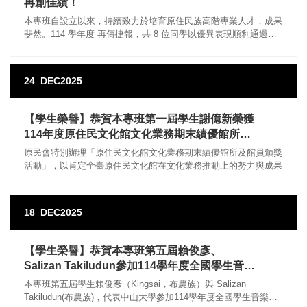
再創佳績！
本專班自設立以來，持續致力於培育原住民族高階專業人才，成果
斐然。114 學年度 再傳捷報，共 8 位同學以優異表現順利通過學
位論文口試，成績亮眼!
24
DEC
2025
【學生榮譽】恭賀本專班第一屆學生謝億新榮獲
114年度原住民文化館文化業務期末績優館所及
館員頒獎活動 優等銀賞館員獎
原民會特別辦理「原住民文化館文化業務期末績優館所及館員頒獎
活動」，以肯定全臺原住民文化館在文化業務推動上的努力與成果
18
DEC
2025
【學生榮譽】恭賀本專班第五屆賴俊彥、
Salizan Takiludun參加114學年度全國學生音樂
比賽高雄市初賽大專組男高音獨唱B組獲優異成
本專班第五屆學生賴俊彥（Kingsai，布農族）與 Salizan
績!
Takiludun(布農族)，代表中山大學參加114學年度全國學生音樂比