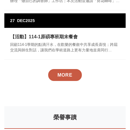
辦理「做自己的調香師」工作坊；本次活動並邀請「菸花嶼啡」
Sagubi Kadrayiyang（鍾佳蓁）老師及 Cegau Thapailun（杜博
森）老師帶來分享...
27
DEC
2025
【活動】114-1原碩專班期末餐會
回顧114-1學期的點滴汗水，在歡樂的餐敘中共享成長喜悅；跨屆
交流與師生對話，讓我們在學術道路上更有力量地並肩同行...
MORE
榮譽事蹟