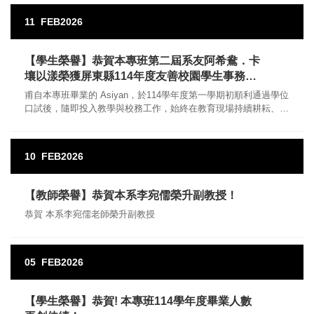
11
FEB
2026
【學生榮譽】恭賀本專班第二屆系友阿希鴦．卡
壤以漾榮獲屏東縣114年度友善校園學生事務與
輔導工作性別平等教育議題教學實踐徵選活動優
甫自本專班畢業的 Asiyan，於114學年度第一學期初順利通過學位
等獎！
口試後，隨即投入教學與校務工作，始終在教育現場持續耕耘、默
默努力
10
FEB
2026
【教師榮譽】恭賀本系李宛儒榮升副教授！
恭賀 本系李宛儒老師榮升副教授
05
FEB
2026
【學生榮譽】恭賀! 本專班114學年度畢業人數